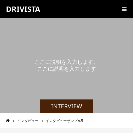
DRIVISTA
こ
こ
に
説
明
を
入
力
し
ま
す
。
こ
こ
に
説
明
を
入
力
し
ま
す
。
INTERVIEW
インタビュー
インタビューサンプル5