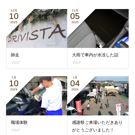
12月
11月
10
05
2025
2025
師走
大雨で車内が水没した話
ブログ
ブログ
7月
7月
10
04
2024
2024
職場体験
感謝祭ご来場いただきあり
がとうございました！
ブログ